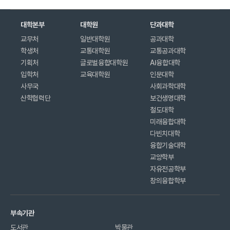
대학본부
대학원
단과대학
교무처
일반대학원
공과대학
학생처
교통대학원
교통공과대학
기획처
글로벌융합대학원
AI융합대학
입학처
교육대학원
인문대학
사무국
사회과학대학
산학협력단
보건생명대학
철도대학
미래융합대학
다빈치대학
융합기술대학
교양학부
자유전공학부
창의융합학부
부속기관
도서관
박물관