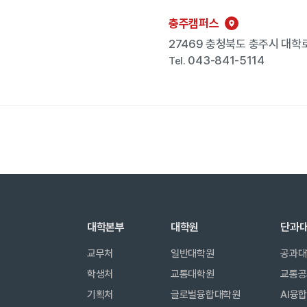
충주캠퍼스
27469 충청북도 충주시 대학로
043-841-5114
Tel.
대학본부
대학원
단과
교무처
일반대학원
공과대
학생처
교통대학원
교통공
기획처
글로벌융합대학원
AI융