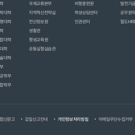
학
국제교류본부
비행훈련원
발전기
학대학
지역혁신전략실
학생상담센터
공무원
명대학
전산정보원
인권센터
철도HR
학
생활관
합대학
평생교육원
대학
공동실험실습관
술대학
부
공학부
합학부
렴신문고
갑질신고안내
개인정보처리방침
이메일무단수집거부