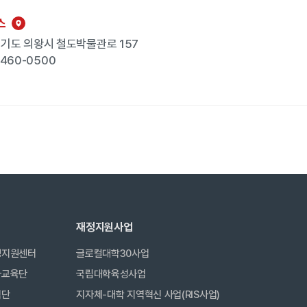
스
 경기도 의왕시 철도박물관로 157
-460-0500
재정지원사업
생지원센터
글로컬대학30사업
사교육단
국립대학육성사업
력단
지자체-대학 지역혁신 사업(RIS사업)