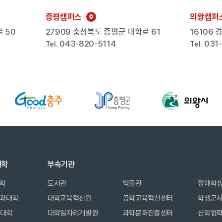
증평캠퍼스
의왕캠퍼
 50
27909 충청북도 증평군 대학로 61
16106
043-820-5114
031
Tel.
Tel.
대학
부속기관
학
도서관
박물관
장애학
과대학
대학교육혁신원
공학교육혁신센터
학생군
합대학
대학일자리개발원
과학문화진흥센터
산학협