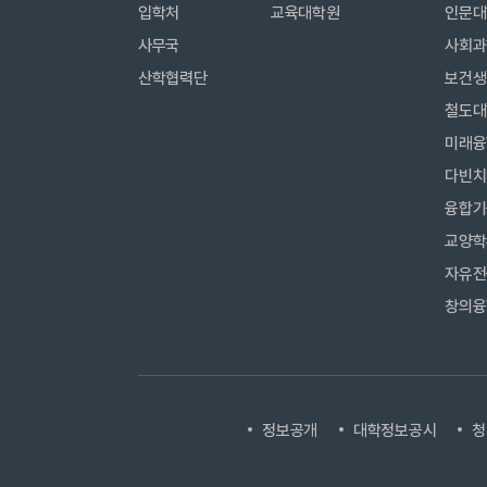
입학처
교육대학원
인문대
사무국
사회과
산학협력단
보건생
철도대
미래융
다빈치
융합기
교양학
자유전
창의융
정보공개
대학정보공시
청