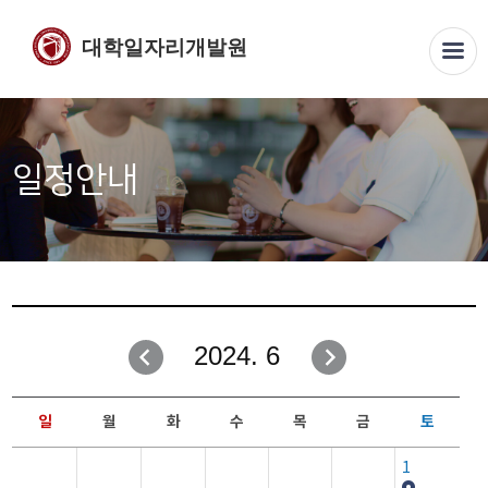
대학일자리개발원
일정안내
2024. 6
일
월
화
수
목
금
토
1