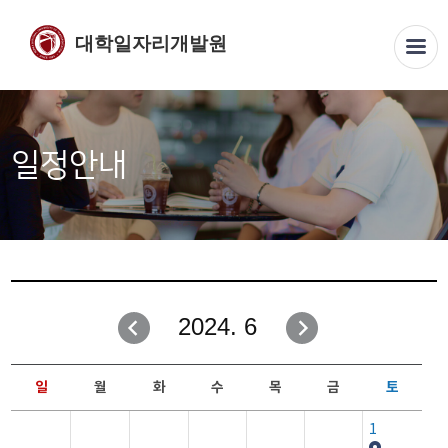
대학일자리개발원
일정안내
2024. 6
일
월
화
수
목
금
토
1