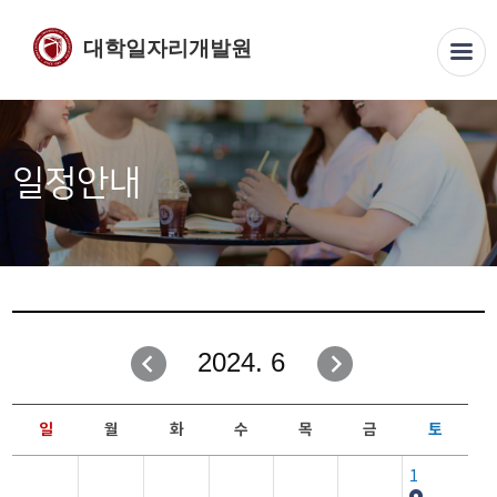
대학일자리개발원
일정안내
2024. 6
일
월
화
수
목
금
토
1