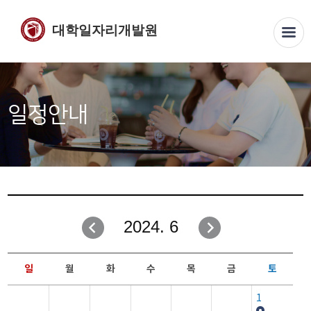
대학일자리개발원
일정안내
2024. 6
일
월
화
수
목
금
토
1