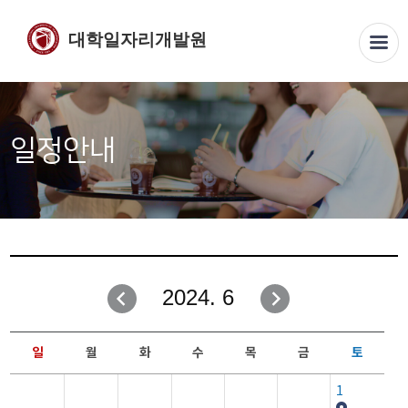
대학일자리개발원
일정안내
2024. 6
일
월
화
수
목
금
토
1