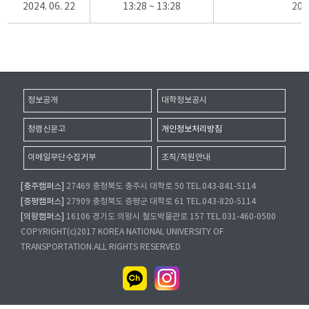
2024. 06. 22
13:28 ~ 13:28
20
정보공개
대학정보공시
청렴신문고
개인정보처리방침
이메일무단수집거부
조직/직원안내
[충주캠퍼스]
27469 충청북도 충주시 대학로 50 TEL.043-841-5114
[증평캠퍼스]
27909 충청북도 증평군 대학로 61 TEL.043-820-5114
[의왕캠퍼스]
16106 경기도 의왕시 철도박물관로 157 TEL.031-460-0500
COPYRIGHT(c)2017 KOREA NATIONAL UNIVERSITY OF
TRANSPORTATION.ALL RIGHTS RESERVED