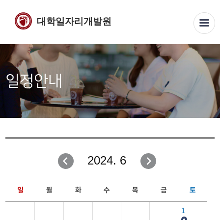
대학일자리개발원
일정안내
2024. 6
일
월
화
수
목
금
토
1