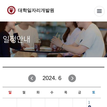
대학일자리개발원
일정안내
2024. 6
일
월
화
수
목
금
토
1