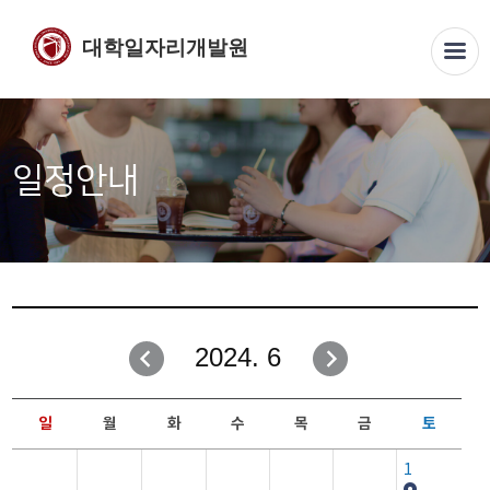
대학일자리개발원
일정안내
2024. 6
일
월
화
수
목
금
토
1