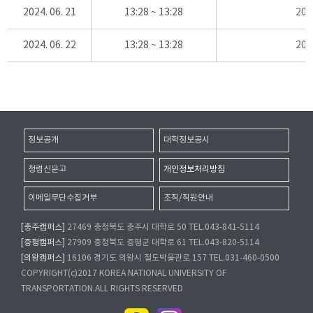
2024. 06. 21
13:28 ~ 13:28
20
2024. 06. 22
13:28 ~ 13:28
20
정보공개
대학정보공시
청렴신문고
개인정보처리방침
이메일무단수집거부
조직/직원안내
[충주캠퍼스]
27469 충청북도 충주시 대학로 50 TEL.043-841-5114
[증평캠퍼스]
27909 충청북도 증평군 대학로 61 TEL.043-820-5114
[의왕캠퍼스]
16106 경기도 의왕시 철도박물관로 157 TEL.031-460-0500
COPYRIGHT(c)2017 KOREA NATIONAL UNIVERSITY OF
TRANSPORTATION.ALL RIGHTS RESERVED