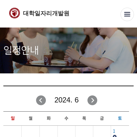
대학일자리개발원
일정안내
2024. 6
일
월
화
수
목
금
토
1