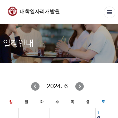
대학일자리개발원
일정안내
2024. 6
일
월
화
수
목
금
토
1