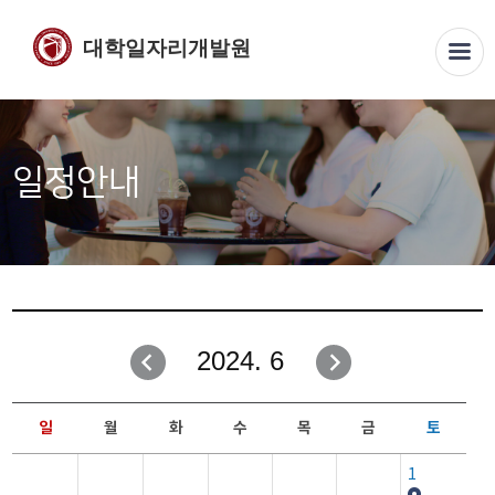
대학일자리개발원
일정안내
2024. 6
일
월
화
수
목
금
토
1