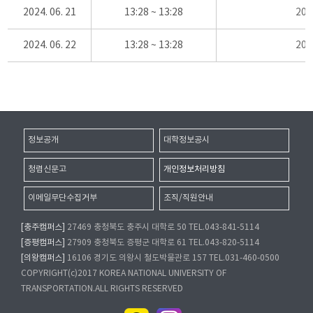
2024. 06. 21
13:28 ~ 13:28
20
2024. 06. 22
13:28 ~ 13:28
20
정보공개
대학정보공시
청렴신문고
개인정보처리방침
이메일무단수집거부
조직/직원안내
[충주캠퍼스]
27469 충청북도 충주시 대학로 50 TEL.043-841-5114
[증평캠퍼스]
27909 충청북도 증평군 대학로 61 TEL.043-820-5114
[의왕캠퍼스]
16106 경기도 의왕시 철도박물관로 157 TEL.031-460-0500
COPYRIGHT(c)2017 KOREA NATIONAL UNIVERSITY OF
TRANSPORTATION.ALL RIGHTS RESERVED