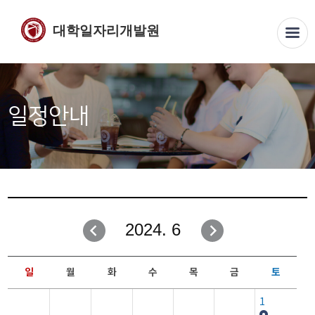
대학일자리개발원
일정안내
2024. 6
일
월
화
수
목
금
토
1