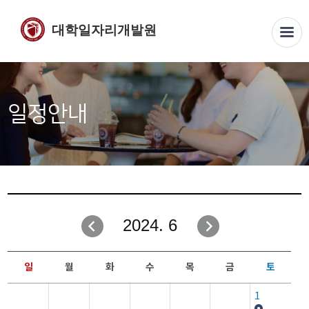
대학일자리개발원
일정안내
2024. 6
일
월
화
수
목
금
토
1