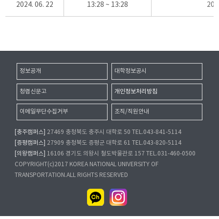
2024. 06. 22
13:28 ~ 13:28
20
정보공개
대학정보공시
청렴신문고
개인정보처리방침
이메일무단수집거부
조직/직원안내
[충주캠퍼스]
27469 충청북도 충주시 대학로 50 TEL.043-841-5114
[증평캠퍼스]
27909 충청북도 증평군 대학로 61 TEL.043-820-5114
[의왕캠퍼스]
16106 경기도 의왕시 철도박물관로 157 TEL.031-460-0500
COPYRIGHT(c)2017 KOREA NATIONAL UNIVERSITY OF
TRANSPORTATION.ALL RIGHTS RESERVED