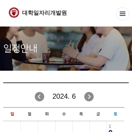
대학일자리개발원
일정안내
2024. 6
일
월
화
수
목
금
토
1