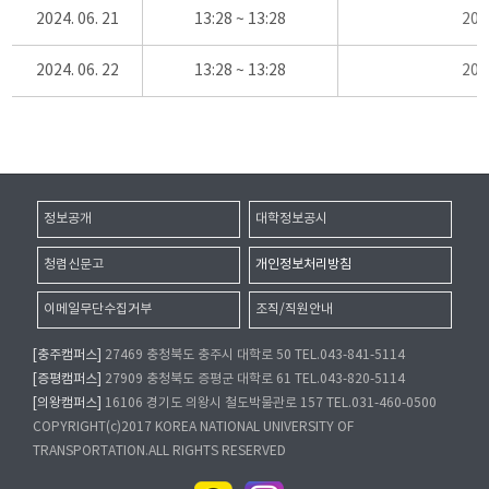
2024. 06. 21
13:28 ~ 13:28
20
2024. 06. 22
13:28 ~ 13:28
20
정보공개
대학정보공시
청렴신문고
개인정보처리방침
이메일무단수집거부
조직/직원안내
[충주캠퍼스]
27469 충청북도 충주시 대학로 50 TEL.043-841-5114
[증평캠퍼스]
27909 충청북도 증평군 대학로 61 TEL.043-820-5114
[의왕캠퍼스]
16106 경기도 의왕시 철도박물관로 157 TEL.031-460-0500
COPYRIGHT(c)2017 KOREA NATIONAL UNIVERSITY OF
TRANSPORTATION.ALL RIGHTS RESERVED