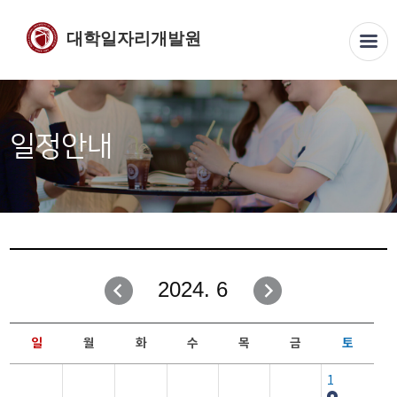
대학일자리개발원
일정안내
2024. 6
일
월
화
수
목
금
토
1