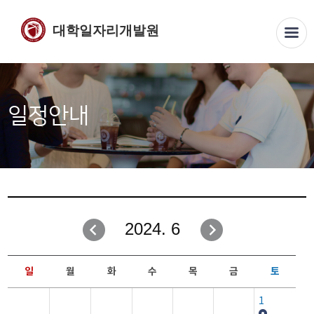
대학일자리개발원
일정안내
2024. 6
일
월
화
수
목
금
토
1