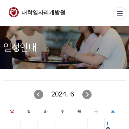
대학일자리개발원
일정안내
2024. 6
일
월
화
수
목
금
토
1