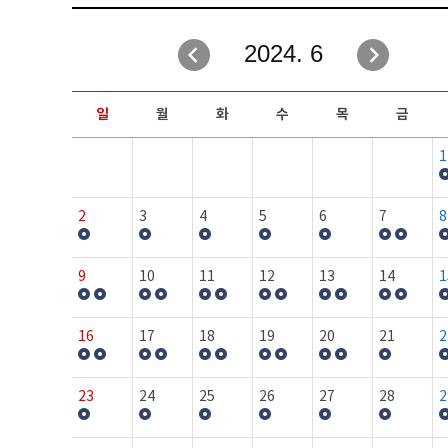
취업성공지원과
자유게시판
2024. 6
창업지원·교육센터
일정안내
현장실습/IPP사업단
보도자료
일
월
화
수
목
금
커뮤니티
행사갤러리
1
홈페이지가이드
프로그램제안
2
3
4
5
6
7
8
9
10
11
12
13
14
1
16
17
18
19
20
21
2
23
24
25
26
27
28
2