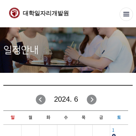
대학일자리개발원
일정안내
2024. 6
일
월
화
수
목
금
토
1