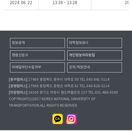
2024. 06. 22
13:28 ~ 13:28
20
정보공개
대학정보공시
청렴신문고
개인정보처리방침
이메일무단수집거부
조직/직원안내
[충주캠퍼스]
27469 충청북도 충주시 대학로 50 TEL.043-841-5114
[증평캠퍼스]
27909 충청북도 증평군 대학로 61 TEL.043-820-5114
[의왕캠퍼스]
16106 경기도 의왕시 철도박물관로 157 TEL.031-460-0500
COPYRIGHT(c)2017 KOREA NATIONAL UNIVERSITY OF
TRANSPORTATION.ALL RIGHTS RESERVED