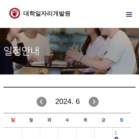
대학일자리개발원
일정안내
2024. 6
일
월
화
수
목
금
토
1