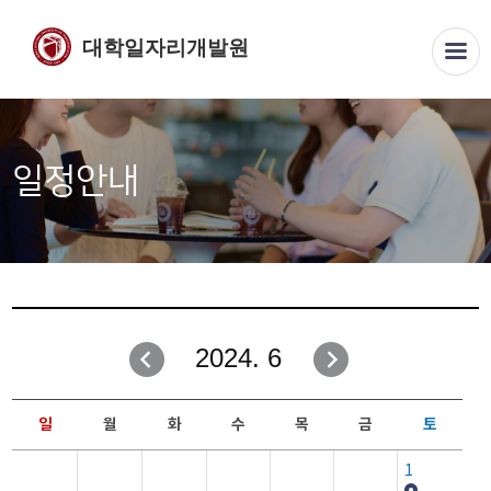
대학일자리개발원
일정안내
2024. 6
일
월
화
수
목
금
토
1