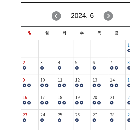
취업성공지원과
자유게시판
2024. 6
창업지원·교육센터
일정안내
현장실습/IPP사업단
보도자료
일
월
화
수
목
금
커뮤니티
행사갤러리
1
홈페이지가이드
프로그램제안
2
3
4
5
6
7
8
9
10
11
12
13
14
1
16
17
18
19
20
21
2
23
24
25
26
27
28
2