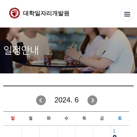
대학일자리개발원
일정안내
2024. 6
일
월
화
수
목
금
토
1