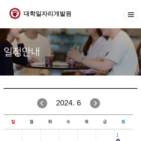
대학일자리개발원
일정안내
2024. 6
일
월
화
수
목
금
토
1