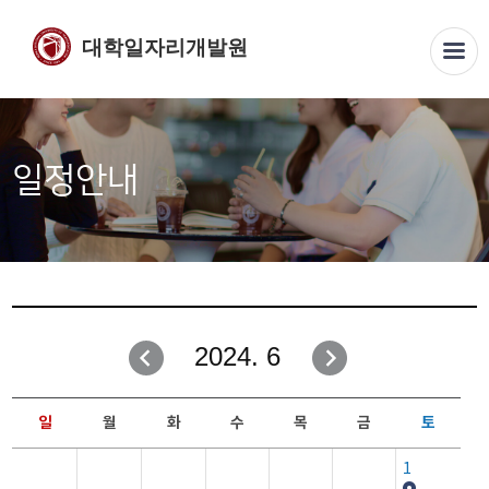
대학일자리개발원
일정안내
2024. 6
일
월
화
수
목
금
토
1