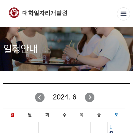
대학일자리개발원
일정안내
2024. 6
일
월
화
수
목
금
토
1