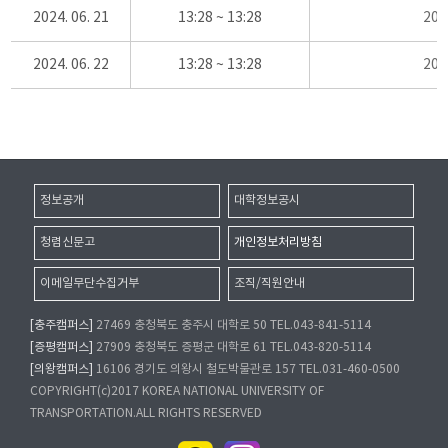
2024. 06. 21
13:28 ~ 13:28
20
2024. 06. 22
13:28 ~ 13:28
20
정보공개
대학정보공시
청렴신문고
개인정보처리방침
이메일무단수집거부
조직/직원안내
[충주캠퍼스]
27469 충청북도 충주시 대학로 50 TEL.043-841-5114
[증평캠퍼스]
27909 충청북도 증평군 대학로 61 TEL.043-820-5114
[의왕캠퍼스]
16106 경기도 의왕시 철도박물관로 157 TEL.031-460-0500
COPYRIGHT(c)2017 KOREA NATIONAL UNIVERSITY OF
TRANSPORTATION.ALL RIGHTS RESERVED