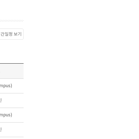
월간일정 보기
소
mpus)
인
mpus)
인