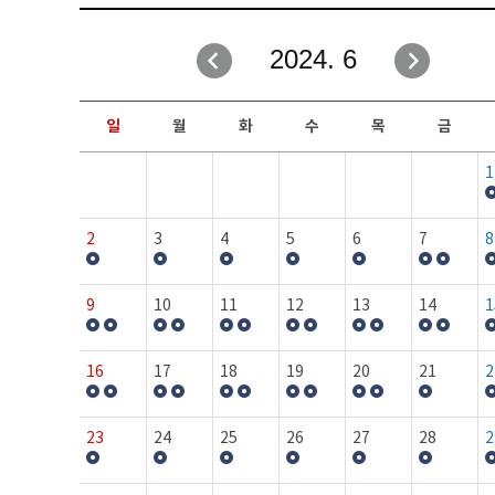
취업성공지원과
자유게시판
2024. 6
창업지원·교육센터
일정안내
현장실습/IPP사업단
보도자료
일
월
화
수
목
금
커뮤니티
행사갤러리
1
홈페이지가이드
프로그램제안
2
3
4
5
6
7
8
9
10
11
12
13
14
1
16
17
18
19
20
21
2
23
24
25
26
27
28
2