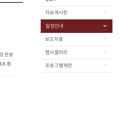
자유게시판
일정안내
보도자료
행사갤러리
강 운영
캠프 참
프로그램제안