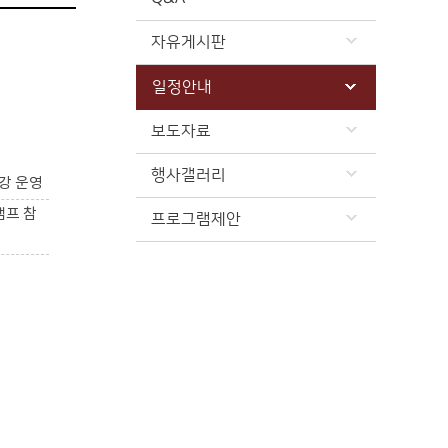
자유게시판
일정안내
보도자료
행사갤러리
강 운영
캠프 참
프로그램제안