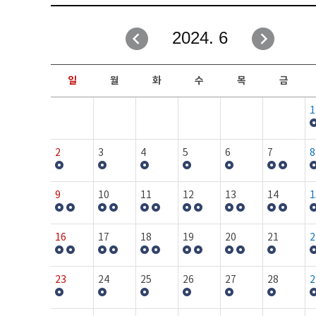
취업성공지원과
자유게시판
2024. 6
창업지원·교육센터
일정안내
현장실습/IPP사업단
보도자료
일
월
화
수
목
금
커뮤니티
행사갤러리
1
홈페이지가이드
프로그램제안
2
3
4
5
6
7
8
9
10
11
12
13
14
1
16
17
18
19
20
21
2
23
24
25
26
27
28
2