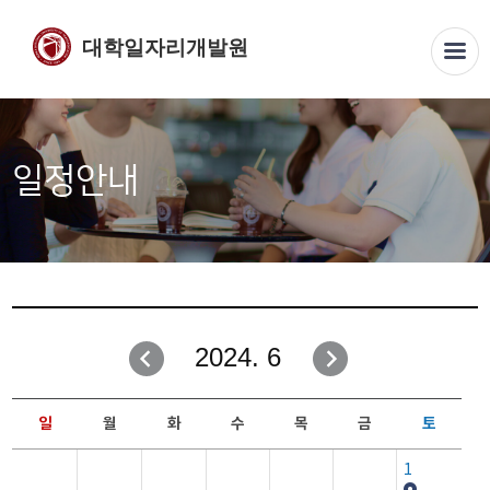
대학일자리개발원
일정안내
2024. 6
일
월
화
수
목
금
토
1