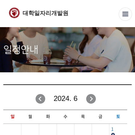
대학일자리개발원
일정안내
2024. 6
일
월
화
수
목
금
토
1