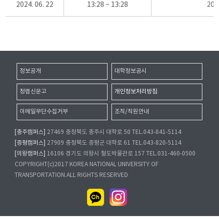
2024. 06. 22
13:28 ~ 13:28
20
정보공개
대학정보공시
청렴신문고
개인정보처리방침
이메일무단수집거부
조직/직원안내
[충주캠퍼스]
27469 충청북도 충주시 대학로 50 TEL.043-841-5114
[증평캠퍼스]
27909 충청북도 증평군 대학로 61 TEL.043-820-5114
[의왕캠퍼스]
16106 경기도 의왕시 철도박물관로 157 TEL.031-460-0500
COPYRIGHT(c)2017 KOREA NATIONAL UNIVERSITY OF
TRANSPORTATION.ALL RIGHTS RESERVED