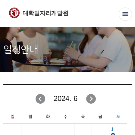
대학일자리개발원
일정안내
2024. 6
일
월
화
수
목
금
토
1