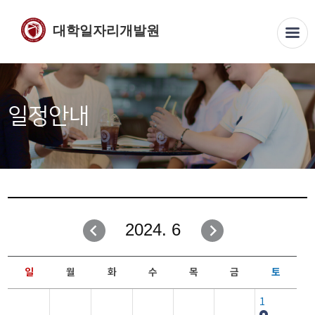
대학일자리개발원
일정안내
2024. 6
일
월
화
수
목
금
토
1