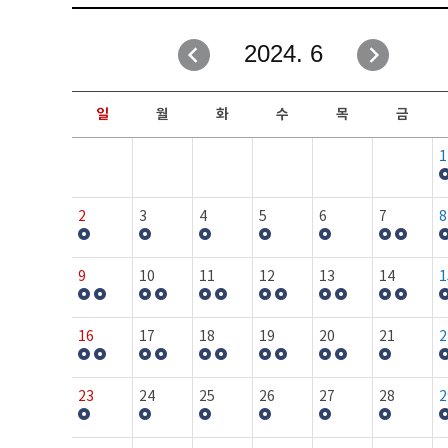
취업성공지원과
자유게시판
2024. 6
창업지원·교육센터
일정안내
현장실습/IPP사업단
보도자료
일
월
화
수
목
금
커뮤니티
행사갤러리
1
홈페이지가이드
프로그램제안
2
3
4
5
6
7
8
9
10
11
12
13
14
1
16
17
18
19
20
21
2
23
24
25
26
27
28
2