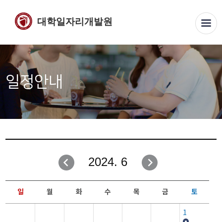
대학일자리개발원
일정안내
2024. 6
일
월
화
수
목
금
토
1