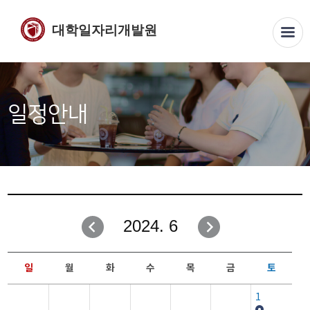
대학일자리개발원
일정안내
2024. 6
일
월
화
수
목
금
토
1