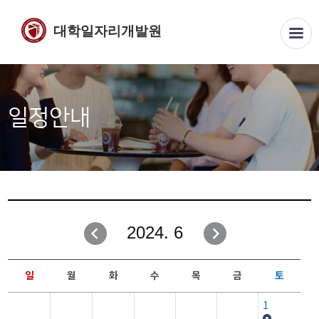
대학일자리개발원
일정안내
2024. 6
일
월
화
수
목
금
토
1