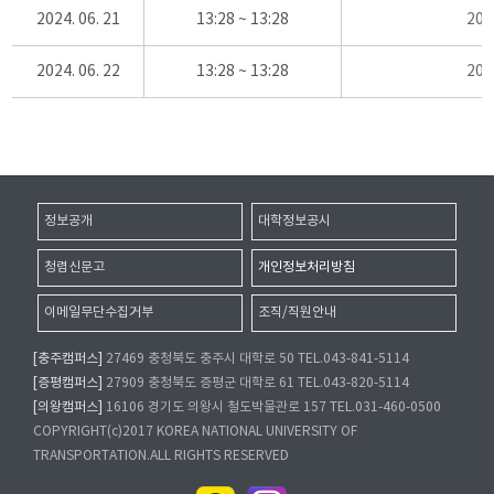
2024. 06. 21
13:28 ~ 13:28
20
2024. 06. 22
13:28 ~ 13:28
20
정보공개
대학정보공시
청렴신문고
개인정보처리방침
이메일무단수집거부
조직/직원안내
[충주캠퍼스]
27469 충청북도 충주시 대학로 50 TEL.043-841-5114
[증평캠퍼스]
27909 충청북도 증평군 대학로 61 TEL.043-820-5114
[의왕캠퍼스]
16106 경기도 의왕시 철도박물관로 157 TEL.031-460-0500
COPYRIGHT(c)2017 KOREA NATIONAL UNIVERSITY OF
TRANSPORTATION.ALL RIGHTS RESERVED