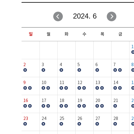
취업성공지원과
자유게시판
2024. 6
창업지원·교육센터
일정안내
현장실습/IPP사업단
보도자료
일
월
화
수
목
금
커뮤니티
행사갤러리
1
홈페이지가이드
프로그램제안
2
3
4
5
6
7
8
9
10
11
12
13
14
1
16
17
18
19
20
21
2
23
24
25
26
27
28
2