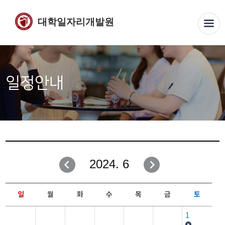
대학일자리개발원
일정안내
2024. 6
일
월
화
수
목
금
토
1