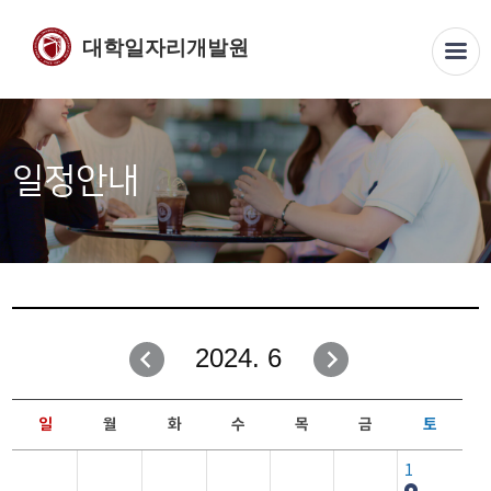
대학일자리개발원
일정안내
2024. 6
일
월
화
수
목
금
토
1