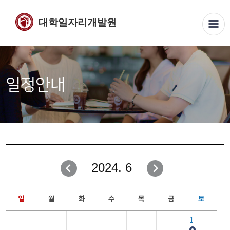
대학일자리개발원
일정안내
2024. 6
일
월
화
수
목
금
토
1