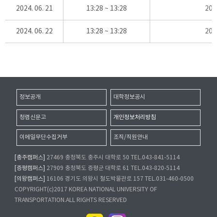
2024. 06. 21
13:28 ~ 13:28
20
2024. 06. 22
13:28 ~ 13:28
20
정보공개
대학정보공시
청렴신문고
개인정보처리방침
이메일무단수집거부
조직/직원안내
[충주캠퍼스]
27469 충청북도 충주시 대학로 50 TEL.043-841-5114
[증평캠퍼스]
27909 충청북도 증평군 대학로 61 TEL.043-820-5114
[의왕캠퍼스]
16106 경기도 의왕시 철도박물관로 157 TEL.031-460-0500
COPYRIGHT(c)2017 KOREA NATIONAL UNIVERSITY OF
TRANSPORTATION.ALL RIGHTS RESERVED