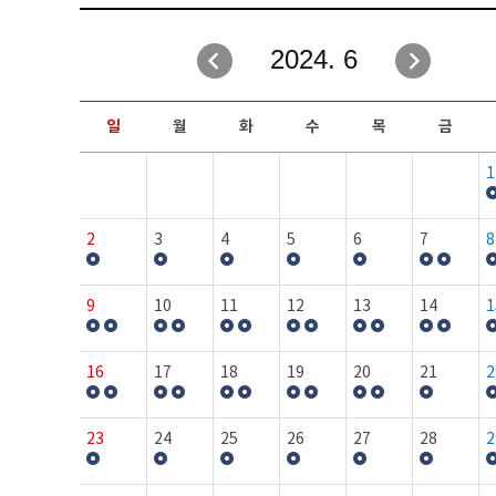
취업성공지원과
자유게시판
2024. 6
창업지원·교육센터
일정안내
현장실습/IPP사업단
보도자료
일
월
화
수
목
금
커뮤니티
행사갤러리
1
홈페이지가이드
프로그램제안
2
3
4
5
6
7
8
9
10
11
12
13
14
1
16
17
18
19
20
21
2
23
24
25
26
27
28
2