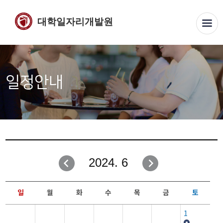
대학일자리개발원
일정안내
2024. 6
일
월
화
수
목
금
토
1