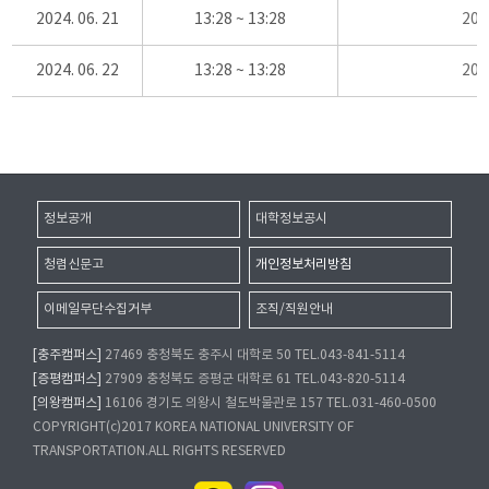
2024. 06. 21
13:28 ~ 13:28
20
2024. 06. 22
13:28 ~ 13:28
20
정보공개
대학정보공시
청렴신문고
개인정보처리방침
이메일무단수집거부
조직/직원안내
[충주캠퍼스]
27469 충청북도 충주시 대학로 50 TEL.043-841-5114
[증평캠퍼스]
27909 충청북도 증평군 대학로 61 TEL.043-820-5114
[의왕캠퍼스]
16106 경기도 의왕시 철도박물관로 157 TEL.031-460-0500
COPYRIGHT(c)2017 KOREA NATIONAL UNIVERSITY OF
TRANSPORTATION.ALL RIGHTS RESERVED