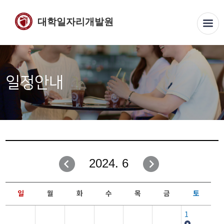
대학일자리개발원
일정안내
2024. 6
일
월
화
수
목
금
토
1