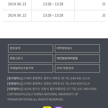
2024. 06. 21
13:28 ~ 13:28
20
2024. 06. 22
13:28 ~ 13:28
20
정보공개
대학정보공시
청렴신문고
개인정보처리방침
이메일무단수집거부
조직/직원안내
[충주캠퍼스]
27469 충청북도 충주시 대학로 50 TEL.043-841-5114
[증평캠퍼스]
27909 충청북도 증평군 대학로 61 TEL.043-820-5114
[의왕캠퍼스]
16106 경기도 의왕시 철도박물관로 157 TEL.031-460-0500
COPYRIGHT(c)2017 KOREA NATIONAL UNIVERSITY OF
TRANSPORTATION.ALL RIGHTS RESERVED