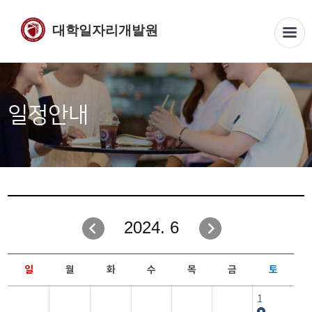
대학일자리개발원
일정안내
2024. 6
일
월
화
수
목
금
토
1