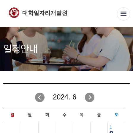
대학일자리개발원
일정안내
2024. 6
일
월
화
수
목
금
토
1