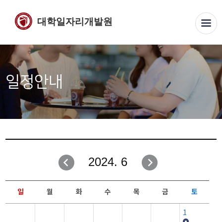
대학일자리개발원
일정안내
2024. 6
일
월
화
수
목
금
토
1