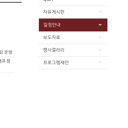
자유게시판
일정안내
보도자료
행사갤러리
강 운영
캠프 참
프로그램제안