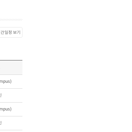
월간일정 보기
소
mpus)
인
mpus)
인