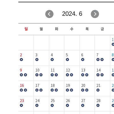
취업성공지원과
자유게시판
2024. 6
창업지원·교육센터
일정안내
현장실습/IPP사업단
보도자료
일
월
화
수
목
금
커뮤니티
행사갤러리
1
홈페이지가이드
프로그램제안
2
3
4
5
6
7
8
9
10
11
12
13
14
1
16
17
18
19
20
21
2
23
24
25
26
27
28
2