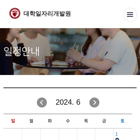
대학일자리개발원
일정안내
2024. 6
일
월
화
수
목
금
토
1